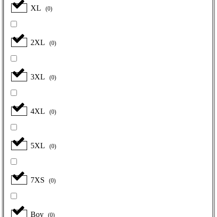
XL
(
0
)
2XL
(
0
)
3XL
(
0
)
4XL
(
0
)
5XL
(
0
)
7XS
(
0
)
Boy
(
0
)