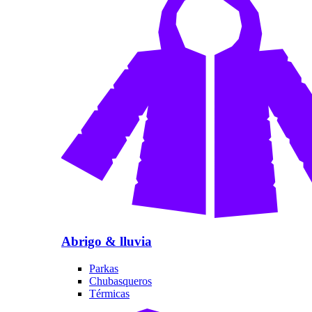
Abrigo & lluvia
Parkas
Chubasqueros
Térmicas