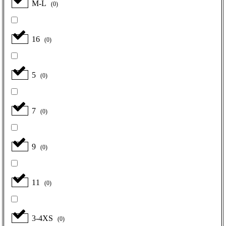
M-L
(
0
)
16
(
0
)
5
(
0
)
7
(
0
)
9
(
0
)
11
(
0
)
3-4XS
(
0
)