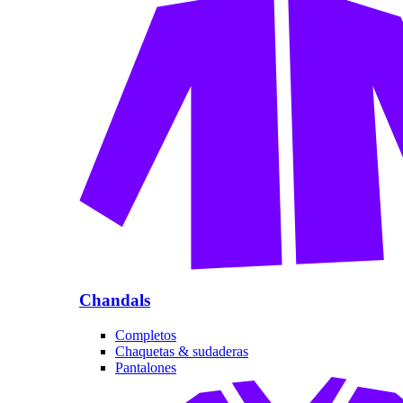
Chandals
Completos
Chaquetas & sudaderas
Pantalones