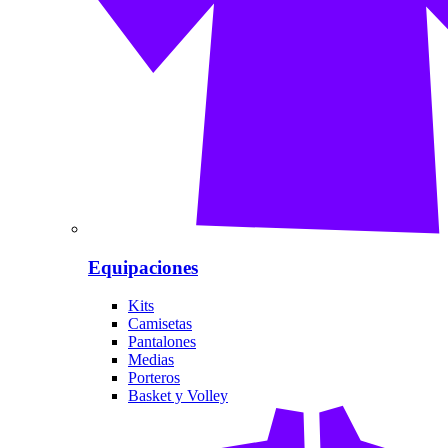
Equipaciones
Kits
Camisetas
Pantalones
Medias
Porteros
Basket y Volley