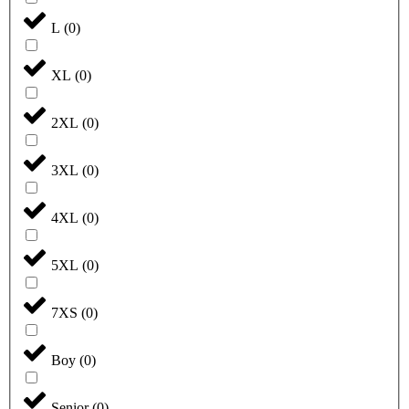
L
(
0
)
XL
(
0
)
2XL
(
0
)
3XL
(
0
)
4XL
(
0
)
5XL
(
0
)
7XS
(
0
)
Boy
(
0
)
Senior
(
0
)