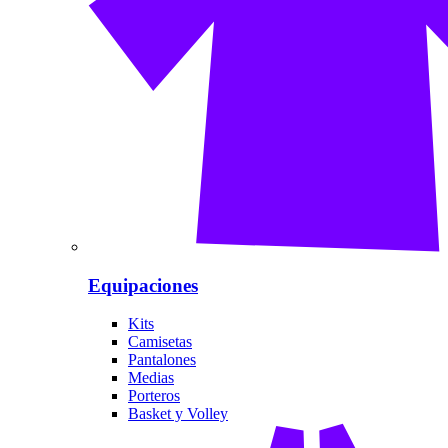
Equipaciones
Kits
Camisetas
Pantalones
Medias
Porteros
Basket y Volley