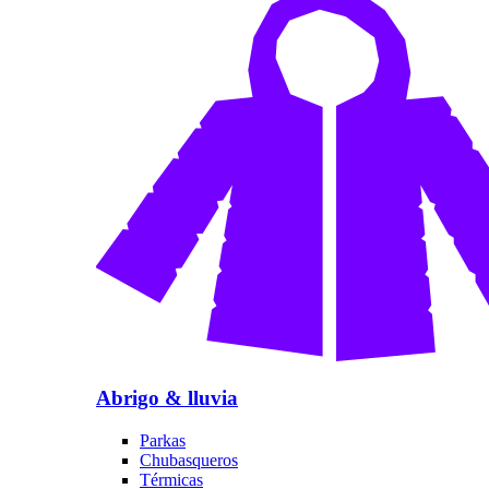
Abrigo & lluvia
Parkas
Chubasqueros
Térmicas