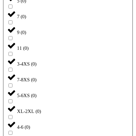
5
(
0
)
7
(
0
)
9
(
0
)
11
(
0
)
3-4XS
(
0
)
7-8XS
(
0
)
5-6XS
(
0
)
XL-2XL
(
0
)
4-6
(
0
)