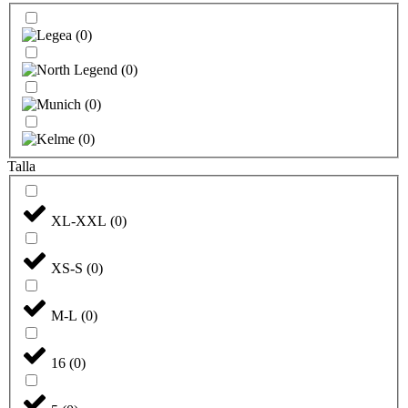
(
0
)
(
0
)
(
0
)
(
0
)
Talla
XL-XXL
(
0
)
XS-S
(
0
)
M-L
(
0
)
16
(
0
)