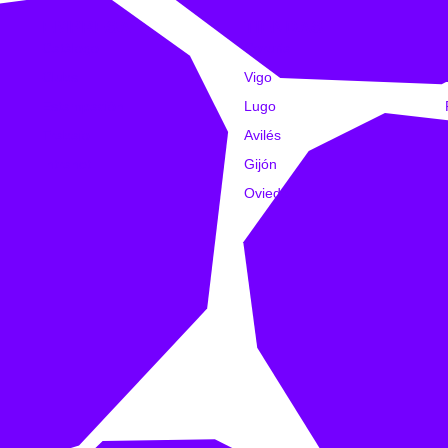
EMPRESA
TIENDAS
Catálogo
Coruña
Clubs
Vigo
Estampación
Lugo
Trabajo
Avilés
Intranet
Gijón
Oviedo