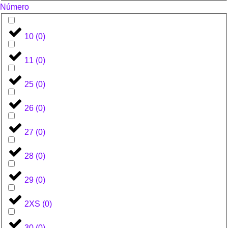
Número
10
(
0
)
11
(
0
)
25
(
0
)
26
(
0
)
27
(
0
)
28
(
0
)
29
(
0
)
2XS
(
0
)
30
(
0
)