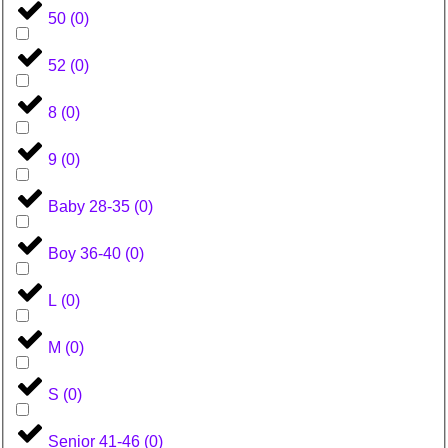
50
(
0
)
52
(
0
)
8
(
0
)
9
(
0
)
Baby 28-35
(
0
)
Boy 36-40
(
0
)
L
(
0
)
M
(
0
)
S
(
0
)
Senior 41-46
(
0
)