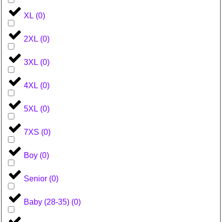
XL
(
0
)
2XL
(
0
)
3XL
(
0
)
4XL
(
0
)
5XL
(
0
)
7XS
(
0
)
Boy
(
0
)
Senior
(
0
)
Baby (28-35)
(
0
)