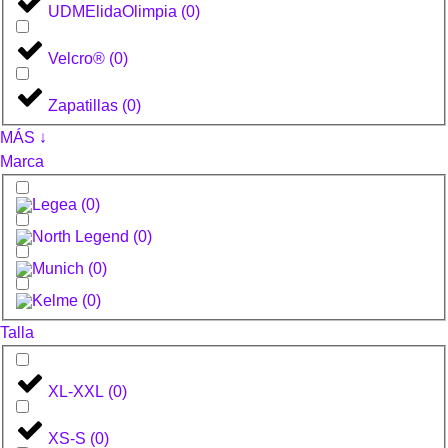
UDMElidaOlimpia
(
0
)
Velcro®
(
0
)
Zapatillas
(
0
)
MÁS ↓
Marca
(
0
)
(
0
)
(
0
)
(
0
)
Talla
XL-XXL
(
0
)
XS-S
(
0
)