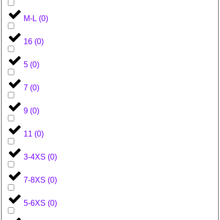
M-L
(
0
)
16
(
0
)
5
(
0
)
7
(
0
)
9
(
0
)
11
(
0
)
3-4XS
(
0
)
7-8XS
(
0
)
5-6XS
(
0
)