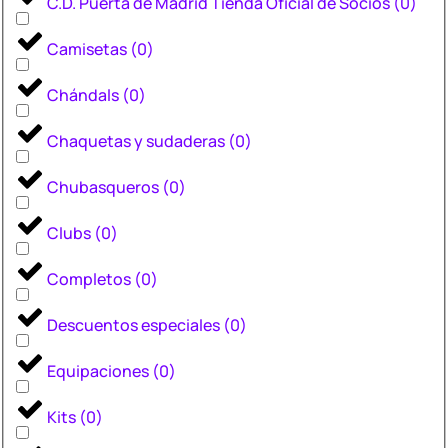
C.D. Puerta de Madrid Tienda Oficial de Socios
(
0
)
Camisetas
(
0
)
Chándals
(
0
)
Chaquetas y sudaderas
(
0
)
Chubasqueros
(
0
)
Clubs
(
0
)
Completos
(
0
)
Descuentos especiales
(
0
)
Equipaciones
(
0
)
Kits
(
0
)