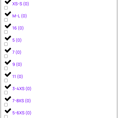
XS-S
(
0
)
M-L
(
0
)
16
(
0
)
5
(
0
)
7
(
0
)
9
(
0
)
11
(
0
)
3-4XS
(
0
)
7-8XS
(
0
)
5-6XS
(
0
)