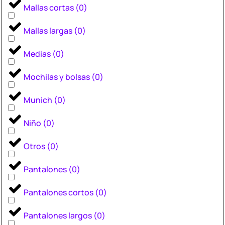
Mallas cortas
(
0
)
Mallas largas
(
0
)
Medias
(
0
)
Mochilas y bolsas
(
0
)
Munich
(
0
)
Niño
(
0
)
Otros
(
0
)
Pantalones
(
0
)
Pantalones cortos
(
0
)
Pantalones largos
(
0
)