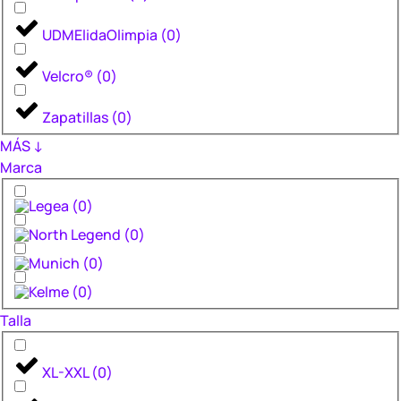
UDMElidaOlimpia
(
0
)
Velcro®
(
0
)
Zapatillas
(
0
)
MÁS ↓
Marca
(
0
)
(
0
)
(
0
)
(
0
)
Talla
XL-XXL
(
0
)