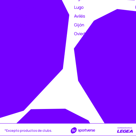
Estampación
Lugo
Trabajo
Avilés
Intranet
Gijón
Oviedo
*Excepto productos de clubs.