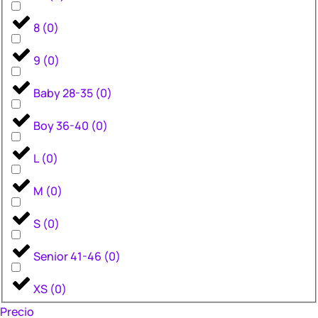
8
(
0
)
9
(
0
)
Baby 28-35
(
0
)
Boy 36-40
(
0
)
L
(
0
)
M
(
0
)
S
(
0
)
Senior 41-46
(
0
)
XS
(
0
)
Precio