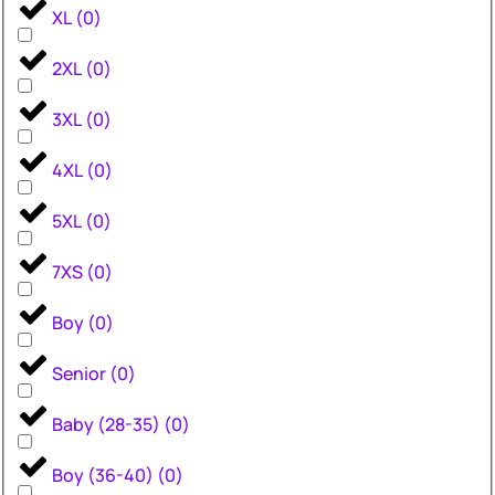
XL
(
0
)
2XL
(
0
)
3XL
(
0
)
4XL
(
0
)
5XL
(
0
)
7XS
(
0
)
Boy
(
0
)
Senior
(
0
)
Baby (28-35)
(
0
)
Boy (36-40)
(
0
)