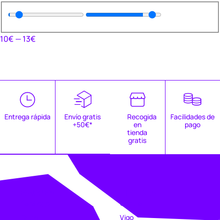
10
€
—
13
€
Entrega rápida
Envío gratis
Recogida
Facilidades de
+50€*
en
pago
tienda
gratis
EMPRESA
TIENDAS
Catálogo
Coruña
Clubs
Vigo