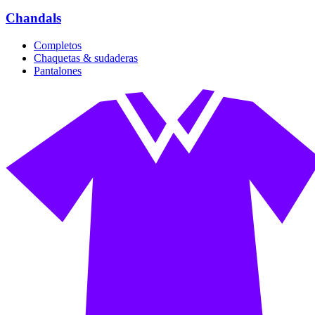
Chandals
Completos
Chaquetas & sudaderas
Pantalones