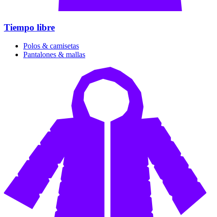
Tiempo libre
Polos & camisetas
Pantalones & mallas