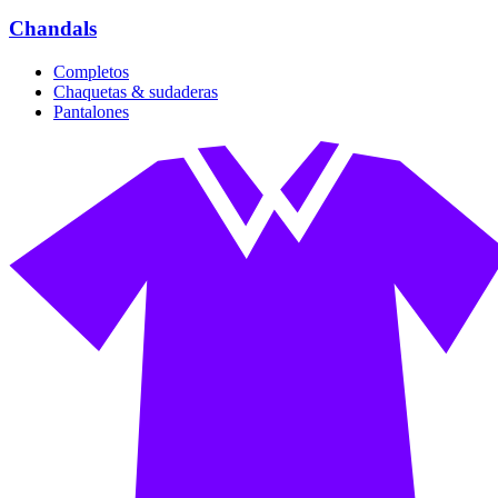
Chandals
Completos
Chaquetas & sudaderas
Pantalones